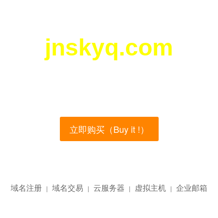
jnskyq.com
您所访问的域名正在西部数码（west.cn）出售！
main name is currently for sale on the west.cn, Buy
立即购买（Buy it !）
域名注册
域名交易
云服务器
虚拟主机
企业邮箱
|
|
|
|